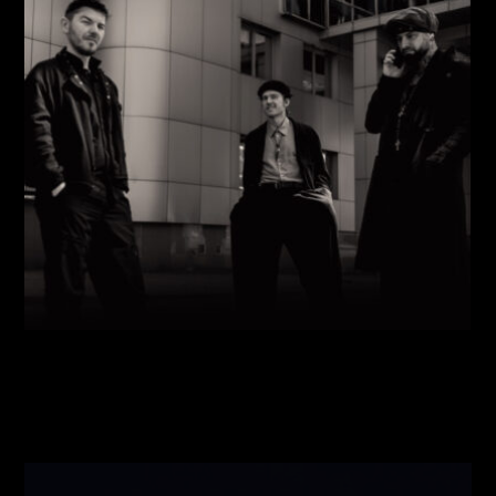
Виконавці:
Павло Литвиненко
(
Рояль
,
)
/
Денис
Дудко
(
Бас
,
)
/
Олександр Люлякін
(
Барабани
,
)
/