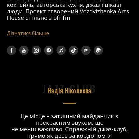
коктейль, авторська кухня, джаз і цікаві
люди. Проект створений Vozdvizhenka Arts
House спільно з ofr.fm
Дізнатися більше
JAZZ CLUB
Надія Ніколаєва
в.
Це місце – затишний майданчик з
прекрасним звуком, що
 і
не менш важливо. Справжній джаз-клуб,
о
прямо як десь за кордоном. Я