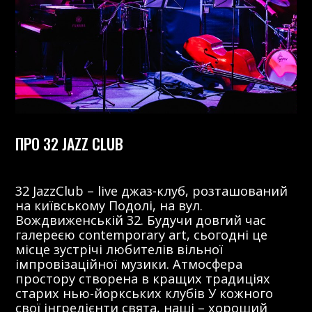
ПРО 32 JAZZ CLUB
32 JazzClub – live джаз-клуб, розташований
на київському Подолі, на вул.
Вождвиженській 32. Будучи довгий час
галереєю contemporary art, сьогодні це
місце зустрічі любителів вільної
імпровізаційної музики. Атмосфера
простору створена в кращих традиціях
старих нью-йоркських клубів У кожного
свої інгредієнти свята, наші – хороший