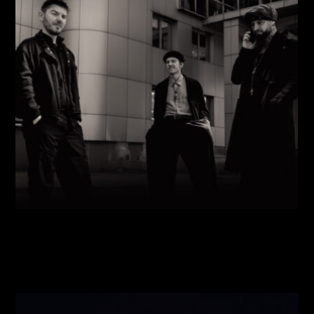
Виконавці:
Павло Литвиненко
(
Рояль
,
)
/
Денис
Дудко
(
Бас
,
)
/
Олександр Люлякін
(
Барабани
,
)
/