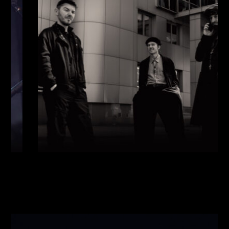
Виконавці:
Павло Литвиненко
(
Рояль
,
)
/
Денис
Дудко
(
Бас
,
)
/
Олександр Люлякін
(
Барабани
,
)
/