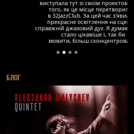
виступала тут зі своїм проектом ще до
того, як це місце перетворилося
в 32JazzClub. За цей час з’явилося
прекрасне освітлення на сцені та
справжній джазовий дух. Я думаю, що тут
стало цікавіше і, так би
мовити, більш сконцентровано.
БЛОГ