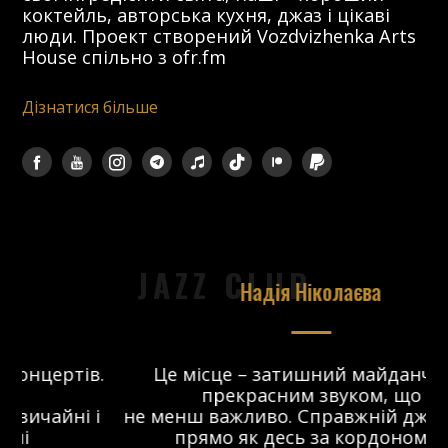
коктейль, авторська кухня, джаз і цікаві
люди. Проект створений Vozdvizhenka Arts
House спільно з ofr.fm
Дізнатися більше
JAZZ CLUB
Надія Ніколаєва
в.
Це місце – затишний майданчик з
прекрасним звуком, що
 і
не менш важливо. Справжній джаз-клуб,
о
прямо як десь за кордоном. Я