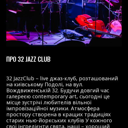
ПРО 32 JAZZ CLUB
32 JazzClub – live джаз-клуб, розташований
на київському Подолі, на вул.
Вождвиженській 32. Будучи довгий час
галереєю contemporary art, сьогодні це
місце зустрічі любителів вільної
імпровізаційної музики. Атмосфера
простору створена в кращих традиціях
старих нью-йоркських клубів У кожного
свої інгредієнти свята, наші – хороший