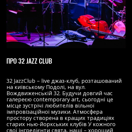
ПРО 32 JAZZ CLUB
32 JazzClub – live джаз-клуб, розташований
на київському Подолі, на вул.
Вождвиженській 32. Будучи довгий час
галереєю contemporary art, сьогодні це
місце зустрічі любителів вільної
імпровізаційної музики. Атмосфера
простору створена в кращих традиціях
старих нью-йоркських клубів У кожного
свої інгредієнти свята, наші – хороший