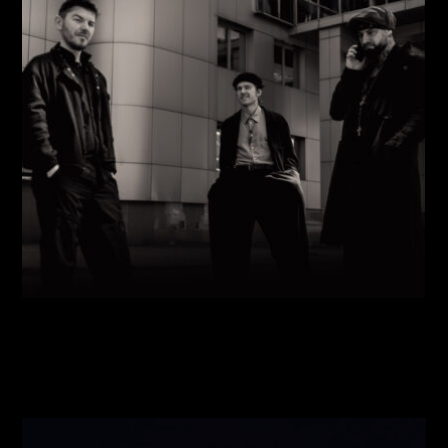
Виконавці:
Павло Литвиненко
(
Рояль
,
)
/
Денис
Дудко
(
Бас
,
)
/
Олександр Люлякін
(
Барабани
,
)
/