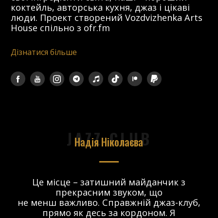
коктейль, авторська кухня, джаз і цікаві
люди. Проект створений Vozdvizhenka Arts
House спільно з ofr.fm
Дізнатися більше
JAZZ CLUB
Надія Ніколаєва
в.
Це місце – затишний майданчик з
прекрасним звуком, що
 і
не менш важливо. Справжній джаз-клуб,
о
прямо як десь за кордоном. Я