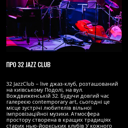
ПРО 32 JAZZ CLUB
32 JazzClub – live джаз-клуб, розташований
на київському Подолі, на вул.
Вождвиженській 32. Будучи довгий час
галереєю contemporary art, сьогодні це
місце зустрічі любителів вільної
імпровізаційної музики. Атмосфера
простору створена в кращих традиціях
старих нью-йоркських клубів У кожного