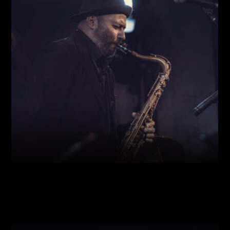
Виконавці:
Богдан Кравчук
(
Саксофон
,
)
/
Олег
Богуш
(
Рояль
,
)
/
Олександр Ємець
(
Контрабас
,
)
/