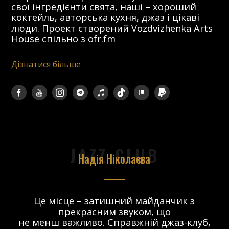
свої інгредієнти свята, наші – хороший
коктейль, авторська кухня, джаз і цікаві
люди. Проект створений Vozdvizhenka Arts
House спільно з ofr.fm
Дізнатися більше
JAZZ CLUB
Надія Ніколаєва
в.
Це місце – затишний майданчик з
прекрасним звуком, що
 і
не менш важливо. Справжній джаз-клуб,
о