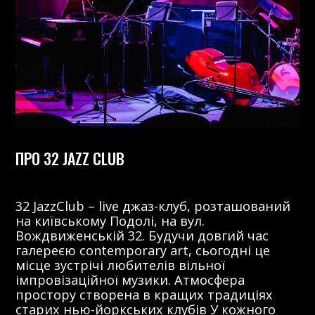
ПРО 32 JAZZ CLUB
32 JazzClub – live джаз-клуб, розташований
на київському Подолі, на вул.
Вождвиженській 32. Будучи довгий час
галереєю contemporary art, сьогодні це
місце зустрічі любителів вільної
імпровізаційної музики. Атмосфера
простору створена в кращих традиціях
старих нью-йоркських клубів У кожного