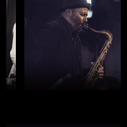
Виконавці:
Богдан Кравчук
(
Саксофон
,
)
/
Олег
Богуш
(
Рояль
,
)
/
Олександр Ємець
(
Контрабас
,
)
/