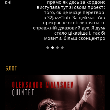
прямо як десь за кордоном. Я
виступала тут зі своїм проектом ще до
того, як це місце перетворилося
в 32JazzClub. За цей час з’явилося
прекрасне освітлення на сцені та
справжній джазовий дух. Я думаю, що тут
стало цікавіше і, так би
мовити, більш сконцентровано.
БЛОГ