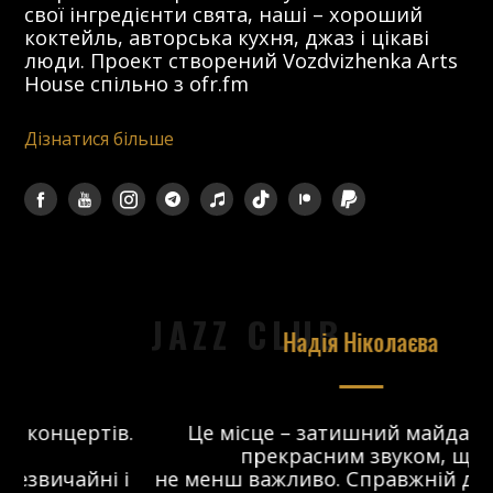
свої інгредієнти свята, наші – хороший
коктейль, авторська кухня, джаз і цікаві
люди. Проект створений Vozdvizhenka Arts
House спільно з ofr.fm
Дізнатися більше
JAZZ CLUB
Надія Ніколаєва
в.
Це місце – затишний майданчик з
прекрасним звуком, що
 і
не менш важливо. Справжній джаз-клуб,
о