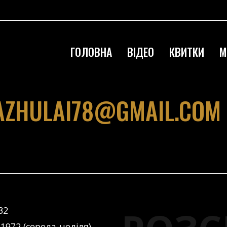
ГОЛОВНА
ВІДЕО
КВИТКИ
М
AZHULAI78@GMAIL.COM
32
 1972 (середа-неділя)