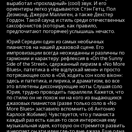
выработал «прохладный» (cool) звук. И его
ориентиры легко угадываются: Стэн Гетц, Пол
Дезмонд, Джерри Маллиген, а также Декстер
Гордон. Такой саунд и стиль среди отечественных
саксофонистов (которые, как правило,
предпочитают погорячее) услышишь нечасто.
Юрий Середин один из самых необычных
пианистов на нашей джазовой сцене. Его
импровизации всегда неожиданны и различны по
гармонии и характеру: рефлексия в «On the Sunny
Side of the Street», сдержанный лиризм в «No More
Blues», патетика в «Не відпускай мене» и просто
потрясающее соло в «Ой, ходить сон коло вікон»:
здесь и патетика, и лирика, и драматизм, во все
это вплетены диссонирующие ноты. Слушая соло
Юрия, трудно проводить параллели. Кажется, что
по стилю он не похож ни на кого из выдающихся
джазовых пианистов (разве только соло в «No
More Blues» заставило вспомнить об Антонио
Карлосе Жобиме). Чувствуется, что у пианиста
каждый раз есть какая-то своя интересная ему
музыкальная идея, которую он стремится развить
и черпает он эти идеи где-то вне джаза. Еще одна