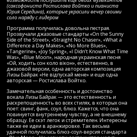
возможность послушать еще двоих музыкантов
(саксофониста Ростислава Войтко и пианиста
Юрия Середина), которые украсили вечер своими
соло наряду с лидером
Программа получилась довольна пестрая.
Прозвучали джазовые стандарты «On the Sunny
Side of the Street», «Straight No Chaser», «What a
Difference a Day Makes», «No More Blues»,
«Tangerine», «Joy Spring», «I Didn’t Know What Time
Was», «Blue Moon», народная украинская песня
«Ой, ходить сон коло вікон», естественно, в
джазовой версии, одна авторская композиция
Лизы Байрак «Не відпускай мене» и еще одна
авторская — Ростислава Войтко.
Замечательная особенность и достоинство
вокала Лизы Байрак — это естественность и
раскрепощенность во всех стилях, в которых она
поет: свинг, фанк, соул, блюз. Кажется, что она
повинуется внутреннему чувству, а не внешнему
образцу. Ее скэт легок и стремителен. Интересны
также ее идеи в аранжировке. Так весьма
удачной получилась блюз-соул-версия стандарта