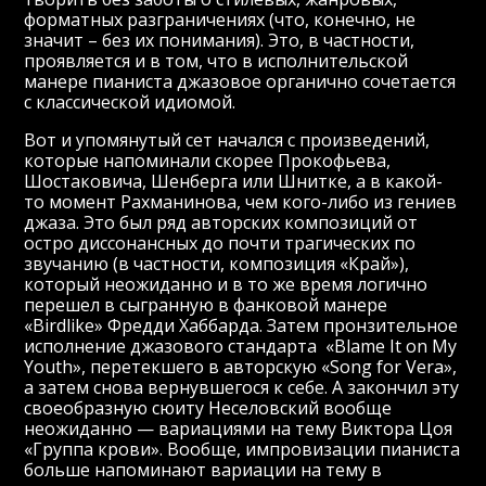
форматных разграничениях (что, конечно, не
значит – без их понимания). Это, в частности,
проявляется и в том, что в исполнительской
манере пианиста джазовое органично сочетается
с классической идиомой.
Вот и упомянутый сет начался с произведений,
которые напоминали скорее Прокофьева,
Шостаковича, Шенберга или Шнитке, а в какой-
то момент Рахманинова, чем кого-либо из гениев
джаза. Это был ряд авторских композиций от
остро диссонансных до почти трагических по
звучанию (в частности, композиция «Край»),
который неожиданно и в то же время логично
перешел в сыгранную в фанковой манере
«Birdlike» Фредди Хаббарда. Затем пронзительное
исполнение джазового стандарта «Blame It on My
Youth», перетекшего в авторскую «Song for Vera»,
а затем снова вернувшегося к себе. А закончил эту
своеобразную сюиту Неселовский вообще
неожиданно — вариациями на тему Виктора Цоя
«Группа крови». Вообще, импровизации пианиста
больше напоминают вариации на тему в