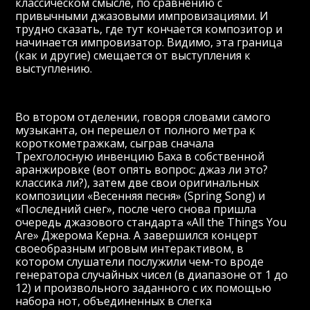
классическом смысле, по сравнению с
привычными джазовыми импровизациями. И
трудно сказать, где тут кончается композитор и
начинается импровизатор. Видимо, эта граница
(как и другие) смещается от выступления к
выступлению.
Во втором отделении, говоря словами самого
музыканта, он перешел от полного метра к
короткометражкам, сыграв сначала
Трехголосную инвенцию Баха в собственной
аранжировке (вот опять вопрос: джаз ли это?
классика ли?), затем две свои оригинальных
композиции «Весенняя песня» (Spring Song) и
«Последний снег», после чего снова пришла
очередь джазового стандарта «All the Things You
Are» Джерома Керна. А завершился концерт
своеобразным игровым интерактивом, в
котором слушатели послужили чем-то вроде
генератора случайных чисел (в диапазоне от 1 до
12) и произвольного заданного с их помощью
набора нот, объединенных в слегка