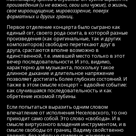
произведения (и не важно, свои или чужие), а жизнь,
свое мироощущение, мировоззрение, поверх
форматных и других границ.
Первое отделение концерта было сыграно как
единый сет, своего рода сюита, в которой разные
произведения (как оригинальные, так и других
композиторов) свободно перетекают друг в
друга, срастаются вполне возможно в
единственной, т.е. имевшей место только в этот
вечер последовательности. И это, видимо,
характерно для музыканта, поскольку такое
длинное дыхание и длительное напряжение
позволяет достигать более глубоких состояний. И
также в этом смысле концерт – вдвойне событие:
как случившаяся последовательность и как
обретение искомой глубины.
Если попытаться выразить одним словом
впечатление от исполнения Неселовского, то оно
приходит само собой. Это слово «свобода». И в
смысле виртуозного владения инструментом, и в
смысле свободы от границ. Вадиму свойственно
творить без заботы о стилевых, жанровых,